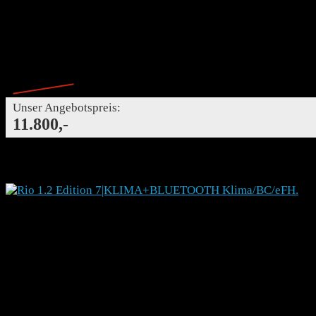
Benzin
Schaltgetriebe
Differenzbesteuert
124,- €
Finanzierung mtl.
Finanzierung mtl.
Ehemaliger Neupreis*
23.179,- €
- 49%
Unser Angebotspreis:
11.800,-
Details
KIA Rio 1.2 Edition 7|KLIMA+BLUETOOTH Klima/BC
795176
Kleinwagen
Gebrauchtfahrzeug
04/2023
23995
62 kW (84 PS)