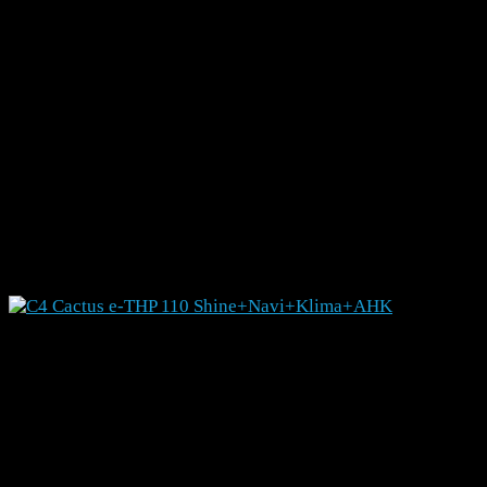
Detailsuche
Zurücksetzen
CITROEN C4 Cactus e-THP 110 Shine+Navi+Klima+A
524125
SUV/Geländewagen/Pickup
Gebrauchtfahrzeug
06/2016
76728