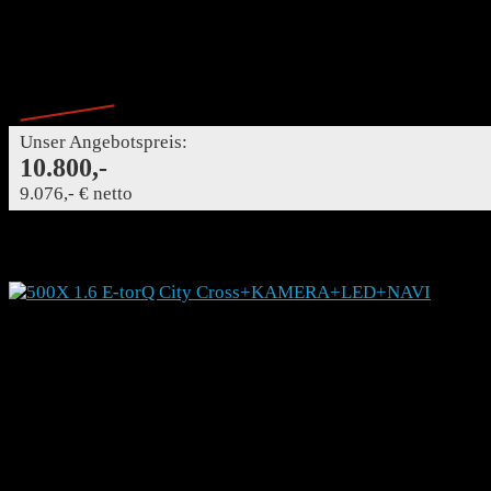
Schaltgetriebe
MwSt ausweisbar
114,- €
Finanzierung mtl.
Finanzierung mtl.
Ehemaliger Neupreis*
14.240,- €
- 24%
Unser Angebotspreis:
10.800,-
9.076,- € netto
Details
FIAT 500X 1.6 E-torQ City Cross+KAMERA+LED+NA
728430
SUV/Geländewagen/Pickup
Gebrauchtfahrzeug
10/2019
53000
81 kW (110 PS)