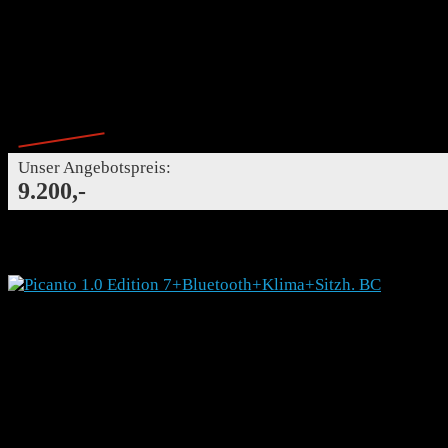
81 kW (110 PS)
Benzin
Schaltgetriebe
Differenzbesteuert
97,- €
Finanzierung mtl.
Finanzierung mtl.
Ehemaliger Neupreis*
21.286,- €
- 57%
Unser Angebotspreis:
9.200,-
Details
KIA Picanto 1.0 Edition 7+Bluetooth+Klima+Sitzh. BC
T662821
Kleinwagen
Gebrauchtfahrzeug
08/2020
61500