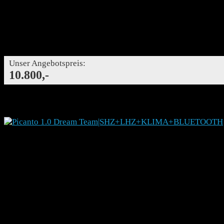
49 kW (67 PS)
Benzin
Schaltgetriebe
Differenzbesteuert
114,- €
Finanzierung mtl.
Finanzierung mtl.
Unser Angebotspreis:
10.800,-
Details
KIA Picanto 1.0 Dream Team|SHZ+LHZ+KLIMA+B
T882433
Kleinwagen
Gebrauchtfahrzeug
03/2022
41975
49 kW (67 PS)
Benzin