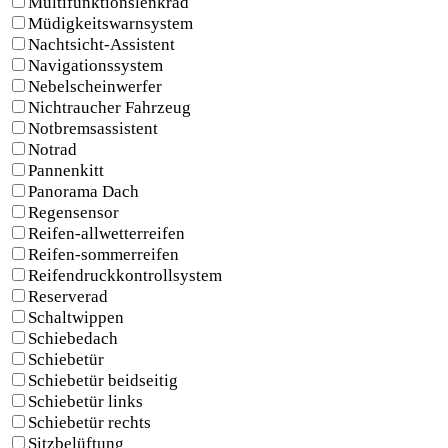
Multifunktionslenkrad
Müdigkeitswarnsystem
Nachtsicht-Assistent
Navigationssystem
Nebelscheinwerfer
Nichtraucher Fahrzeug
Notbremsassistent
Notrad
Pannenkitt
Panorama Dach
Regensensor
Reifen-allwetterreifen
Reifen-sommerreifen
Reifendruckkontrollsystem
Reserverad
Schaltwippen
Schiebedach
Schiebetür
Schiebetür beidseitig
Schiebetür links
Schiebetür rechts
Sitzbelüftung