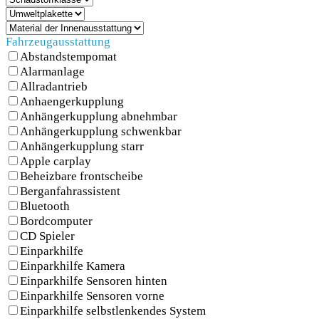
SCHNELLEINSTIEG
Fahrzeugausstattung
Abstandstempomat
Alarmanlage
Allradantrieb
KONTAKT/ANFAHRT
Anhaengerkupplung
Anhängerkupplung abnehmbar
Anhängerkupplung schwenkbar
Anhängerkupplung starr
Apple carplay
SERVICETERMIN
Beheizbare frontscheibe
Berganfahrassistent
Bluetooth
Bordcomputer
CD Spieler
AKTIONEN
Einparkhilfe
Einparkhilfe Kamera
Einparkhilfe Sensoren hinten
Einparkhilfe Sensoren vorne
Einparkhilfe selbstlenkendes System