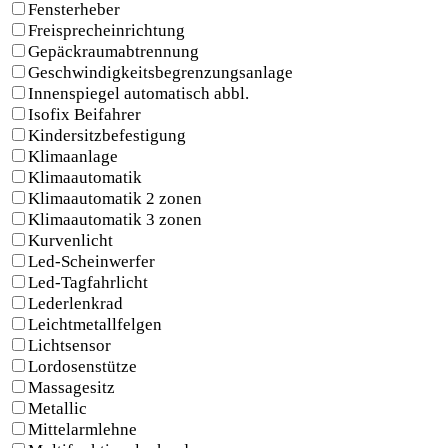
KARRIERE
Fensterheber
Freisprecheinrichtung
Gepäckraumabtrennung
Geschwindigkeitsbegrenzungsanlage
Innenspiegel automatisch abbl.
Isofix Beifahrer
Kindersitzbefestigung
Klimaanlage
Klimaautomatik
Klimaautomatik 2 zonen
Klimaautomatik 3 zonen
Kurvenlicht
Led-Scheinwerfer
Led-Tagfahrlicht
Lederlenkrad
Leichtmetallfelgen
Lichtsensor
Lordosenstütze
Massagesitz
Metallic
Mittelarmlehne