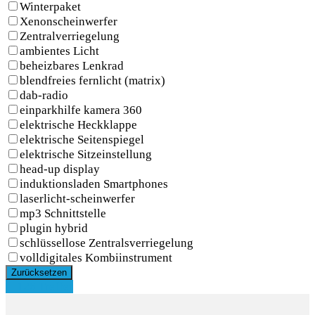
Winterpaket
Xenonscheinwerfer
Zentralverriegelung
ambientes Licht
beheizbares Lenkrad
blendfreies fernlicht (matrix)
dab-radio
einparkhilfe kamera 360
elektrische Heckklappe
elektrische Seitenspiegel
elektrische Sitzeinstellung
head-up display
induktionsladen Smartphones
laserlicht-scheinwerfer
mp3 Schnittstelle
plugin hybrid
schlüssellose Zentralsverriegelung
volldigitales Kombiinstrument
Zurücksetzen
126 Treffer