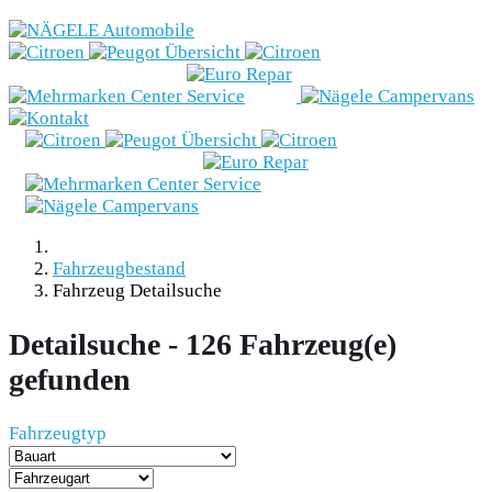
Marken
Fahrzeugbestand
Nägele
Campervans
Angebote
Fahrzeugbestand
Fahrzeug Detailsuche
& Aktionen
Detailsuche -
126
Fahrzeug(e)
Beratung
gefunden
E-Mobilität
Fahrzeugtyp
Werkstatt