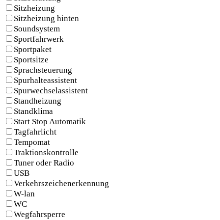
Sitzheizung
Sitzheizung hinten
Soundsystem
Sportfahrwerk
Sportpaket
Sportsitze
Sprachsteuerung
Spurhalteassistent
Spurwechselassistent
Standheizung
Standklima
Start Stop Automatik
Tagfahrlicht
Tempomat
Traktionskontrolle
Tuner oder Radio
USB
Verkehrszeichenerkennung
W-lan
WC
Wegfahrsperre