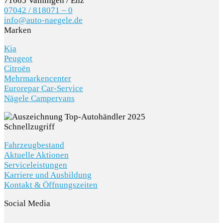
71665 Vaihingen / Enz
07042 / 818071 – 0
SCHNELLEINSTIEG
info@auto-naegele.de
Marken
Kia
Peugeot
KONTAKT/ANFAHRT
Citroën
Mehrmarkencenter
Eurorepar Car-Service
Nägele Campervans
SERVICETERMIN
Schnellzugriff
Fahrzeugbestand
Aktuelle Aktionen
Serviceleistungen
AKTIONEN
Karriere und Ausbildung
Kontakt & Öffnungszeiten
Social Media