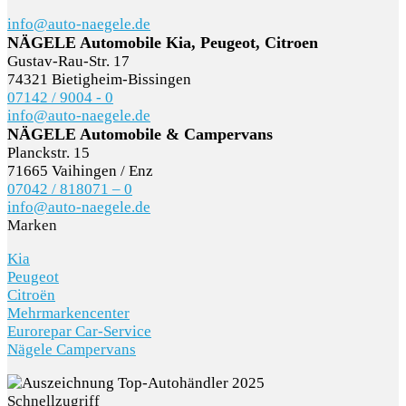
info@auto-naegele.de
SCHNELLEINSTIEG
NÄGELE Automobile Kia, Peugeot, Citroen
Gustav-Rau-Str. 17
74321 Bietigheim-Bissingen
07142 / 9004 - 0
info@auto-naegele.de
KONTAKT/ANFAHRT
NÄGELE Automobile & Campervans
Planckstr. 15
71665 Vaihingen / Enz
07042 / 818071 – 0
info@auto-naegele.de
SERVICETERMIN
Marken
Kia
Peugeot
Citroën
AKTIONEN
Mehrmarkencenter
Eurorepar Car-Service
Nägele Campervans
Schnellzugriff